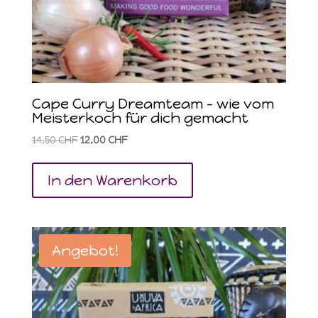
Cape Curry Dreamteam – wie vom
Meisterkoch für dich gemacht
Ursprünglicher
Aktueller
14,50
CHF
12,00
CHF
Preis
Preis
war:
ist:
In den Warenkorb
14,50 CHF
12,00 CHF.
Angebot!