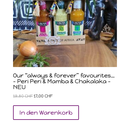
Our “always & forever” favourites…
– Peri Peri & Mamba & Chakalaka –
NEU
Ursprünglicher
Aktueller
19,80
CHF
17,00
CHF
Preis
Preis
war:
ist:
In den Warenkorb
19,80 CHF
17,00 CHF.