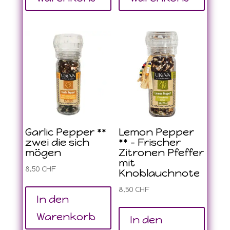
Garlic Pepper **
Lemon Pepper
zwei die sich
** – Frischer
mögen
Zitronen Pfeffer
mit
8,50
CHF
Knoblauchnote
8,50
CHF
In den
Warenkorb
In den