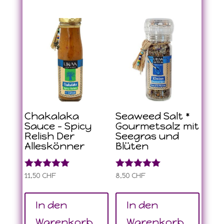
Chakalaka
Seaweed Salt *
Sauce – Spicy
Gourmetsalz mit
Relish Der
Seegras und
Alleskönner
Blüten
Bewertet
Bewertet
11,50
CHF
8,50
CHF
mit
mit
5.00
5.00
von 5
von 5
In den
In den
Warenkorb
Warenkorb