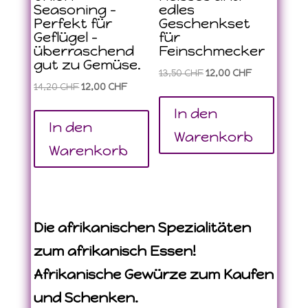
Seasoning –
edles
Perfekt für
Geschenkset
Geflügel –
für
überraschend
Feinschmecker
gut zu Gemüse.
Ursprünglicher
Aktueller
13,50
CHF
12,00
CHF
Ursprünglicher
Aktueller
14,20
CHF
12,00
CHF
Preis
Preis
Preis
Preis
war:
ist:
In den
war:
ist:
In den
13,50 CHF
12,00 CHF.
Warenkorb
14,20 CHF
12,00 CHF.
Warenkorb
Die afrikanischen Spezialitäten
zum afrikanisch Essen!
Afrikanische Gewürze zum Kaufen
und Schenken.