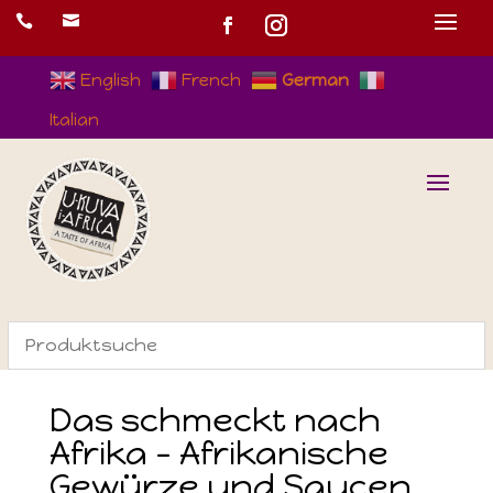


English
French
German
Italian
Das schmeckt nach
Afrika – Afrikanische
Gewürze und Saucen