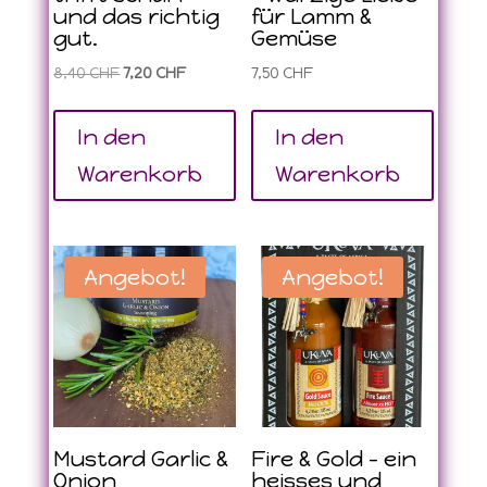
und das richtig
für Lamm &
gut.
Gemüse
Ursprünglicher
Aktueller
8,40
CHF
7,20
CHF
7,50
CHF
Preis
Preis
war:
ist:
In den
In den
8,40 CHF
7,20 CHF.
Warenkorb
Warenkorb
Angebot!
Angebot!
Mustard Garlic &
Fire & Gold – ein
Onion
heisses und