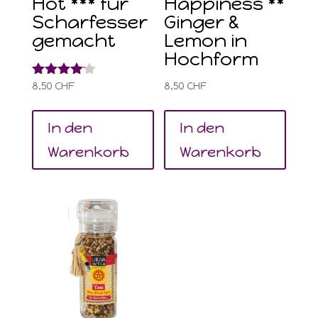
Hot *** für
Happiness **
Scharfesser
Ginger &
gemacht
Lemon in
Hochform
Bewertet
8,50
CHF
8,50
CHF
mit
4.00
von 5
In den
In den
Warenkorb
Warenkorb