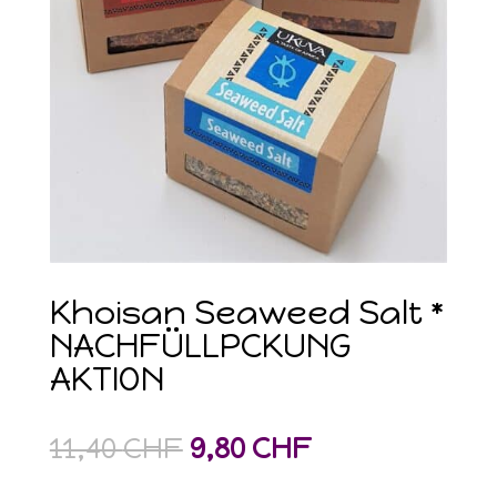
Khoisan Seaweed Salt *
NACHFÜLLPCKUNG
AKTION
Ursprünglicher
Aktueller
11,40
CHF
9,80
CHF
Preis
Preis