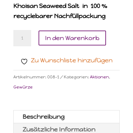
war:
ist:
Khoisan Seaweed Salt in 100 %
11,40 CHF
9,80 CHF.
recyclebarer Nachfüllpackung
Khoisan
In den Warenkorb
Seaweed
Salt
Zu Wunschliste hinzufügen
*
NACHFÜLLPCKUNG
Artikelnummer:
008-1
Kategorien:
Aktionen
,
AKTION
Gewürze
Menge
Beschreibung
Zusätzliche Information