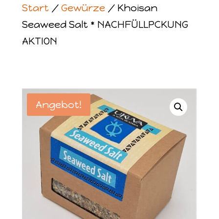
Start
/
Gewürze
/ Khoisan
Seaweed Salt * NACHFÜLLPCKUNG
AKTION
Angebot!