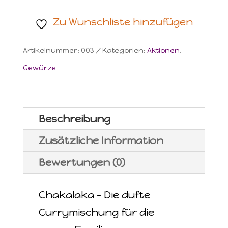
-
Zu Wunschliste hinzufügen
feine,
milde
Artikelnummer:
003
Kategorien:
Aktionen
,
Currymischung
Gewürze
Menge
Beschreibung
Zusätzliche Information
Bewertungen (0)
Chakalaka - Die dufte
Currymischung für die