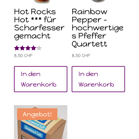
Hot Rocks
Rainbow
Hot *** für
Pepper –
Scharfesser
hochwertige
gemacht
s Pfeffer
Quartett
Bewertet
8,50
CHF
8,50
CHF
mit
4.00
von 5
In den
In den
Warenkorb
Warenkorb
Angebot!