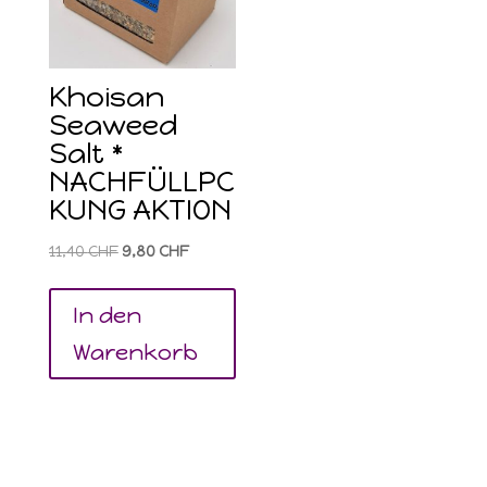
Khoisan
Seaweed
Salt *
NACHFÜLLPC
KUNG AKTION
Ursprünglicher
Aktueller
11,40
CHF
9,80
CHF
Preis
Preis
war:
ist:
In den
11,40 CHF
9,80 CHF.
Warenkorb