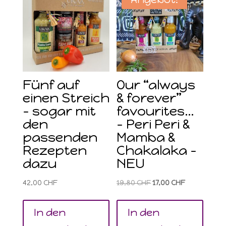
Fünf auf
Our “always
einen Streich
& forever”
– sogar mit
favourites…
den
– Peri Peri &
passenden
Mamba &
Rezepten
Chakalaka –
dazu
NEU
Ursprünglicher
Aktueller
42,00
CHF
19,80
CHF
17,00
CHF
Preis
Preis
war:
ist:
In den
In den
19,80 CHF
17,00 CHF.