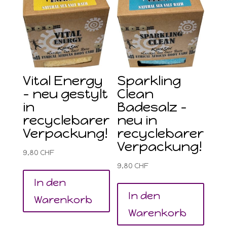
Vital Energy
Sparkling
– neu gestylt
Clean
in
Badesalz –
recyclebarer
neu in
Verpackung!
recyclebarer
Verpackung!
9,80
CHF
9,80
CHF
In den
In den
Warenkorb
Warenkorb