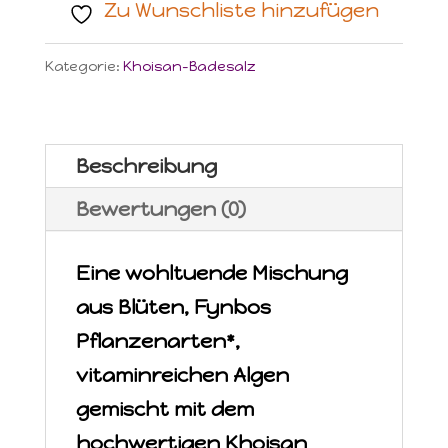
Zu Wunschliste hinzufügen
-
Körper
Kategorie:
Khoisan-Badesalz
Peeling
-
neu
Beschreibung
in
Bewertungen (0)
recyclebarer
Verpackung!
Eine wohltuende Mischung
Menge
aus Blüten, Fynbos
Pflanzenarten*,
vitaminreichen Algen
gemischt mit dem
hochwertigen Khoisan