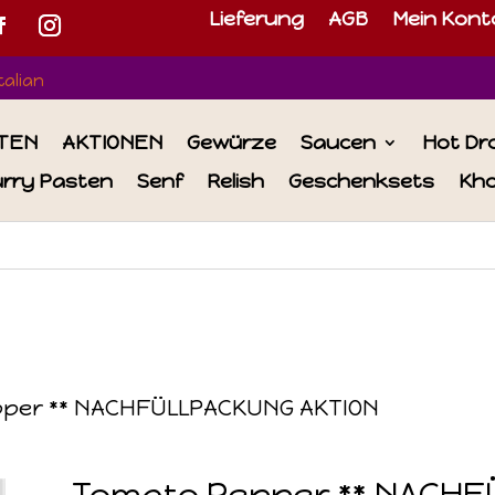
Lieferung
AGB
Mein Kont
Italian
TEN
AKTIONEN
Gewürze
Saucen
Hot Dr
urry Pasten
Senf
Relish
Geschenksets
Kho
per ** NACHFÜLLPACKUNG AKTION
Tomato Pepper ** NACHF