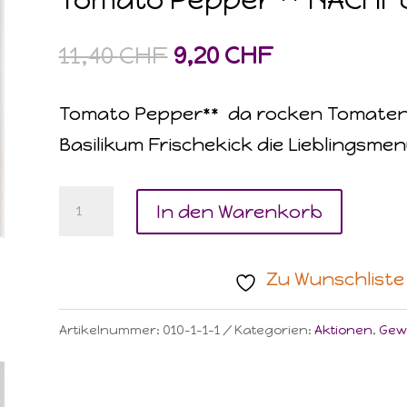
Ursprünglicher
Aktueller
11,40
CHF
9,20
CHF
Preis
Preis
war:
ist:
Tomato Pepper** da rocken Tomaten, P
11,40 CHF
9,20 CHF.
Basilikum Frischekick die Lieblingsme
Tomato
In den Warenkorb
Pepper
**
Zu Wunschliste
NACHFÜLLPACKUNG
AKTION
Artikelnummer:
010-1-1-1
Kategorien:
Aktionen
,
Gew
Menge