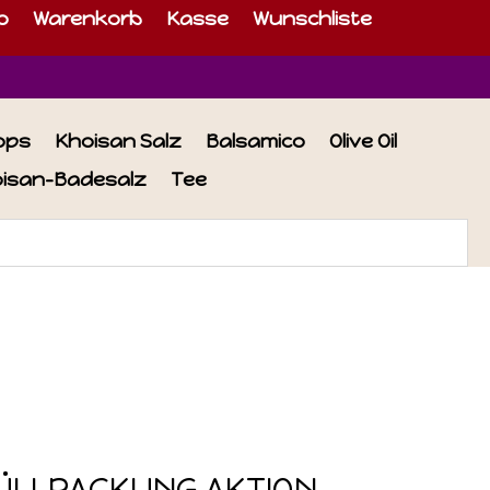
o
Warenkorb
Kasse
Wunschliste
ops
Khoisan Salz
Balsamico
Olive Oil
isan-Badesalz
Tee
ÜLLPACKUNG AKTION