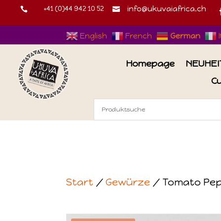
+41 (0)44 942 10 52
info@ukuvaiafrica.ch


English
French
German
Homepage
NEUHEI
C
Start
/
Gewürze
/ Tomato Pep